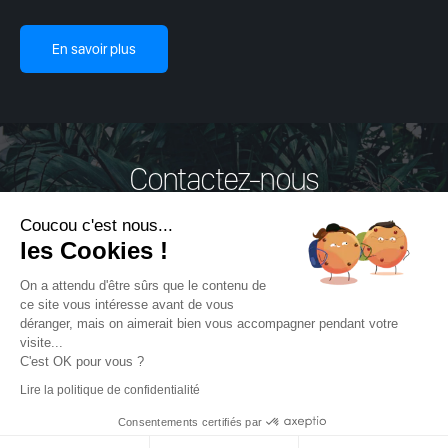
En savoir plus
Contactez-nous
Coucou c'est nous...
© MyJungly 2026 -
Mentions légales
-
Données personnelles
les Cookies !
Nos bureaux sont ouverts du lundi au Vendredi de
On a attendu d'être sûrs que le contenu de
ce site vous intéresse avant de vous
9h00 à 19h00
déranger, mais on aimerait bien vous accompagner pendant votre
visite...
C'est OK pour vous ?
Ecrivez-nous
On vous rappelle
Lire la politique de confidentialité
Consentements certifiés par