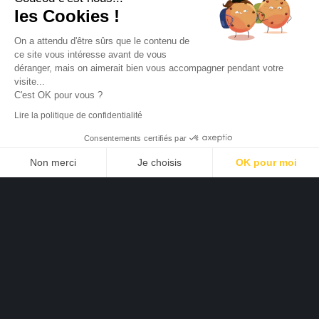
les Cookies !
On a attendu d'être sûrs que le contenu de
ce site vous intéresse avant de vous
déranger, mais on aimerait bien vous accompagner pendant votre
visite...
C'est OK pour vous ?
Lire la politique de confidentialité
Consentements certifiés par
Non merci
Je choisis
OK pour moi
Plateforme de Gestion du Consentement : Personnalisez vo
Axeptio consent
Notre plateforme vous permet d'adapter et de gérer vos par
Expertises
Créateurs d’expériences, nous donnons vie à vos
projets numériques les plus ambitieux. Découvrez
notre atelier dédié au conseil et à la conception sur
mesure.